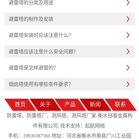
避雷塔的分类及用途

避雷塔的制作及安装

避雷塔安装时应该注意什么？

避雷塔应该注意什么安全问题？

避雷塔是怎样避雷的？

烟囱塔使用有哪些条件要求？

首页
关于
产品
新闻
联系
防雷塔、防雷塔厂、测风塔、测风塔厂家-衡水钰泰金属构
起航网络
件有限公司. 技术支持：
手机：19930387566 地址：河北省衡水市景县广川工业园