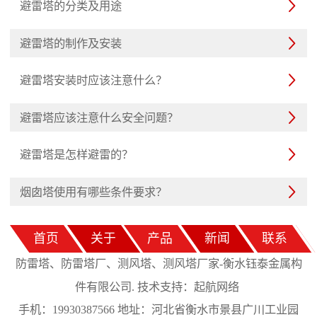
避雷塔的分类及用途

避雷塔的制作及安装

避雷塔安装时应该注意什么？

避雷塔应该注意什么安全问题？

避雷塔是怎样避雷的？

烟囱塔使用有哪些条件要求？

首页
关于
产品
新闻
联系
防雷塔、防雷塔厂、测风塔、测风塔厂家-衡水钰泰金属构
起航网络
件有限公司. 技术支持：
手机：19930387566 地址：河北省衡水市景县广川工业园