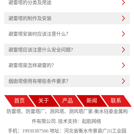
避雷塔的分类及用途

避雷塔的制作及安装

避雷塔安装时应该注意什么？

避雷塔应该注意什么安全问题？

避雷塔是怎样避雷的？

烟囱塔使用有哪些条件要求？

首页
关于
产品
新闻
联系
防雷塔、防雷塔厂、测风塔、测风塔厂家-衡水钰泰金属构
起航网络
件有限公司. 技术支持：
手机：19930387566 地址：河北省衡水市景县广川工业园