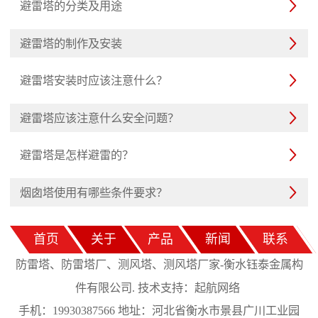
避雷塔的分类及用途

避雷塔的制作及安装

避雷塔安装时应该注意什么？

避雷塔应该注意什么安全问题？

避雷塔是怎样避雷的？

烟囱塔使用有哪些条件要求？

首页
关于
产品
新闻
联系
防雷塔、防雷塔厂、测风塔、测风塔厂家-衡水钰泰金属构
起航网络
件有限公司. 技术支持：
手机：19930387566 地址：河北省衡水市景县广川工业园