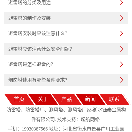
避雷塔的分类及用途

避雷塔的制作及安装

避雷塔安装时应该注意什么？

避雷塔应该注意什么安全问题？

避雷塔是怎样避雷的？

烟囱塔使用有哪些条件要求？

首页
关于
产品
新闻
联系
防雷塔、防雷塔厂、测风塔、测风塔厂家-衡水钰泰金属构
起航网络
件有限公司. 技术支持：
手机：19930387566 地址：河北省衡水市景县广川工业园