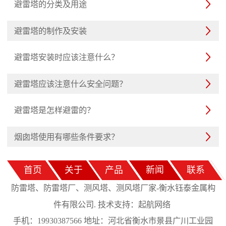
避雷塔的分类及用途

避雷塔的制作及安装

避雷塔安装时应该注意什么？

避雷塔应该注意什么安全问题？

避雷塔是怎样避雷的？

烟囱塔使用有哪些条件要求？

首页
关于
产品
新闻
联系
防雷塔、防雷塔厂、测风塔、测风塔厂家-衡水钰泰金属构
起航网络
件有限公司. 技术支持：
手机：19930387566 地址：河北省衡水市景县广川工业园