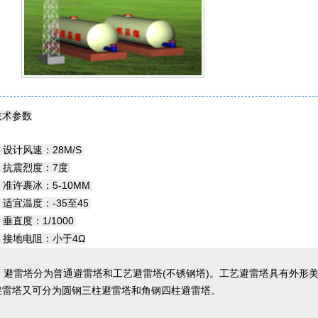
技术参数
.
设计风速：28M/S
.
抗震烈度：7度
.
准许裹冰：5-10MM
.
适宜温度：-35至45
.
垂直度：1/1000
.
接地电阻：小于4Ω
避雷塔分为普通避雷塔和工艺避雷塔(不锈钢塔)。工艺避雷塔具有外形
避雷塔又可分为圆钢三柱避雷塔和角钢四柱避雷塔。