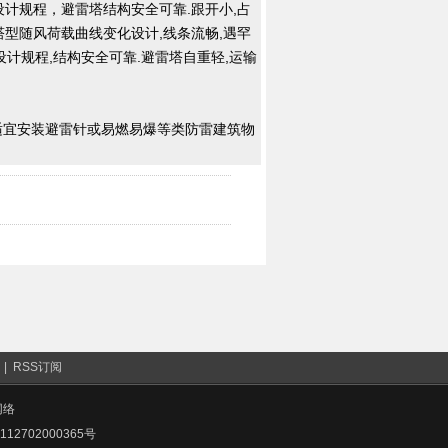
计规程，避雷塔结构安全可靠.跟开小,占
塔型随风荷载曲线变化设计,线条流畅,遇罕
计规程,结构安全可靠.避雷塔自重轻,运输
适宜安装避雷针或易燃易爆等类防雷建筑物
图
|
RSS订阅
网络
12702000365号