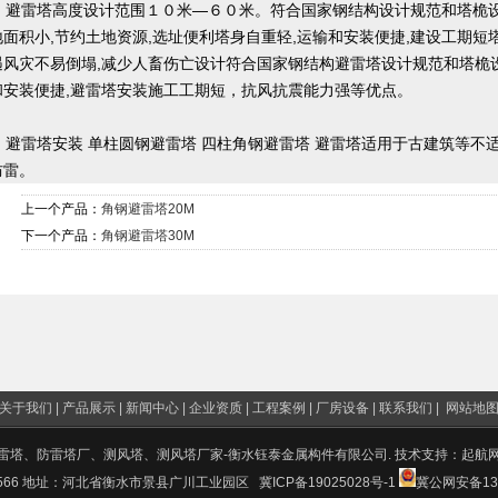
避雷塔高度设计范围１０米—６０米。符合国家钢结构设计规范和塔桅设
地面积小,节约土地资源,选址便利塔身自重轻,运输和安装便捷,建设工期短
遇风灾不易倒塌,减少人畜伤亡设计符合国家钢结构避雷塔设计规范和塔桅设
和安装便捷,避雷塔安装施工工期短，抗风抗震能力强等优点。
避雷塔安装 单柱圆钢避雷塔 四柱角钢避雷塔 避雷塔适用于古建筑等不
防雷。
上一个产品：
角钢避雷塔20M
下一个产品：
角钢避雷塔30M
关于我们
|
产品展示
|
新闻中心
|
企业资质
|
工程案例
|
厂房设备
|
联系我们
|
网站地
雷塔、防雷塔厂、测风塔、测风塔厂家-衡水钰泰金属构件有限公司. 技术支持：
起航
87566 地址：河北省衡水市景县广川工业园区
冀ICP备19025028号-1
冀公网安备131