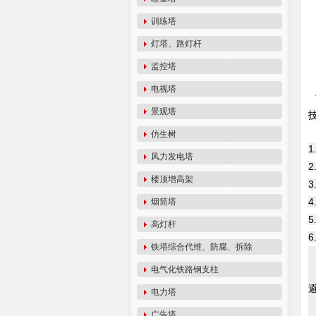
训练塔
灯塔、路灯杆
监控塔
电视塔
景观塔
仿生树
1
风力发电塔
2
楼顶增高架
3
4
烟筒塔
5
高灯杆
6
铁塔综合代维、防腐、拆除
电气化铁路钢支柱
电力塔
广告塔