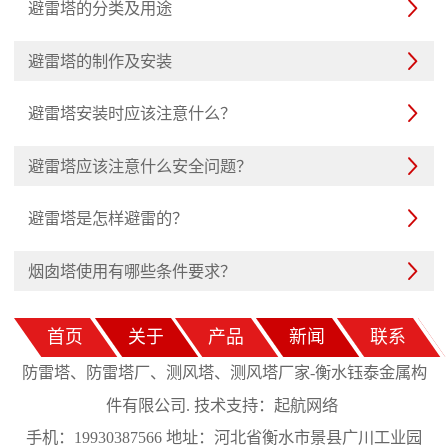
避雷塔的分类及用途

避雷塔的制作及安装

避雷塔安装时应该注意什么？

避雷塔应该注意什么安全问题？

避雷塔是怎样避雷的？

烟囱塔使用有哪些条件要求？

首页
关于
产品
新闻
联系
防雷塔、防雷塔厂、测风塔、测风塔厂家-衡水钰泰金属构
起航网络
件有限公司. 技术支持：
手机：19930387566 地址：河北省衡水市景县广川工业园