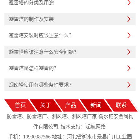
避雷塔的分类及用途

避雷塔的制作及安装

避雷塔安装时应该注意什么？

避雷塔应该注意什么安全问题？

避雷塔是怎样避雷的？

烟囱塔使用有哪些条件要求？

首页
关于
产品
新闻
联系
防雷塔、防雷塔厂、测风塔、测风塔厂家-衡水钰泰金属构
起航网络
件有限公司. 技术支持：
手机：19930387566 地址：河北省衡水市景县广川工业园